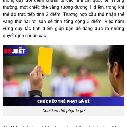
thống quy đổi điểm chuẩn từ các nhà cái quốc tế. Thông
thường, một chiếc thẻ vàng tương đương 1 điểm, trong khi
thẻ đỏ trực tiếp tính 2 điểm. Trường hợp cầu thủ nhận thẻ
vàng thứ hai rời sân sẽ tính tổng cộng 3 điểm. Việc nắm
vững quy tắc tính điểm giúp bạn dễ dàng đưa ra những
quyết định chuẩn xác.
Chơi kèo thẻ phạt là gì?