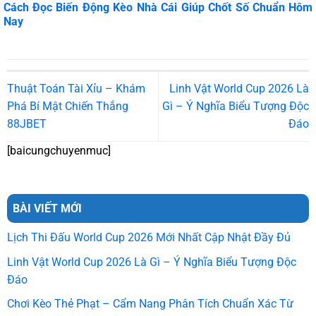
Cách Đọc Biến Động Kèo Nhà Cái Giúp Chốt Số Chuẩn Hôm
Nay
Thuật Toán Tài Xỉu – Khám
Linh Vật World Cup 2026 Là
Phá Bí Mật Chiến Thắng
Gì – Ý Nghĩa Biểu Tượng Độc
88JBET
Đáo
[baicungchuyenmuc]
BÀI VIẾT MỚI
Lịch Thi Đấu World Cup 2026 Mới Nhất Cập Nhật Đầy Đủ
Linh Vật World Cup 2026 Là Gì – Ý Nghĩa Biểu Tượng Độc
Đáo
Chơi Kèo Thẻ Phạt – Cẩm Nang Phân Tích Chuẩn Xác Từ