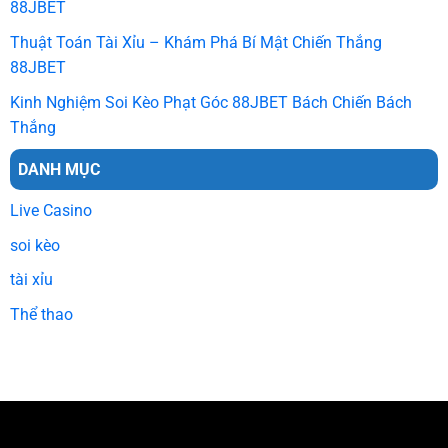
88JBET
Thuật Toán Tài Xỉu – Khám Phá Bí Mật Chiến Thắng
88JBET
Kinh Nghiệm Soi Kèo Phạt Góc 88JBET Bách Chiến Bách
Thắng
DANH MỤC
Live Casino
soi kèo
tài xỉu
Thể thao