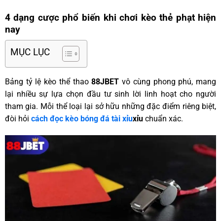
4 dạng cược phổ biến khi chơi kèo thẻ phạt hiện
nay
MỤC LỤC
Bảng tỷ lệ kèo thể thao
88JBET
vô cùng phong phú, mang
lại nhiều sự lựa chọn đầu tư sinh lời linh hoạt cho người
tham gia. Mỗi thể loại lại sở hữu những đặc điểm riêng biệt,
đòi hỏi
cách đọc kèo bóng đá tài xỉu
xỉu
chuẩn xác.