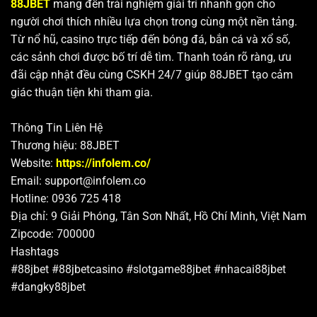
88JBET
mang đến trải nghiệm giải trí nhanh gọn cho
người chơi thích nhiều lựa chọn trong cùng một nền tảng.
Từ nổ hũ, casino trực tiếp đến bóng đá, bắn cá và xổ số,
các sảnh chơi được bố trí dễ tìm. Thanh toán rõ ràng, ưu
đãi cập nhật đều cùng CSKH 24/7 giúp 88JBET tạo cảm
giác thuận tiện khi tham gia.
Thông Tin Liên Hệ
Thương hiệu: 88JBET
Website:
https://infolem.co/
Email:
support@infolem.co
Hotline: 0936 725 418
Địa chỉ: 9 Giải Phóng, Tân Sơn Nhất, Hồ Chí Minh, Việt Nam
Zipcode: 700000
Hashtags
#88jbet #88jbetcasino #slotgame88jbet #nhacai88jbet
#dangky88jbet