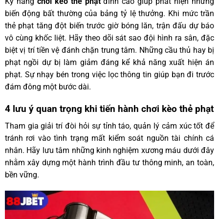
Kỹ năng
chơi kèo thẻ phạt
đỉnh cao giúp phát hiện những
biến động bất thường của bảng tỷ lệ thưởng. Khi mức trần
thẻ phạt tăng đột biến trước giờ bóng lăn, trận đấu dự báo
vô cùng khốc liệt. Hãy theo dõi sát sao đội hình ra sân, đặc
biệt vị trí tiền vệ đánh chặn trung tâm. Những cầu thủ hay bị
phạt ngồi dự bị làm giảm đáng kể khả năng xuất hiện án
phạt. Sự nhạy bén trong việc lọc thông tin giúp bạn đi trước
đám đông một bước dài.
4 lưu ý quan trọng khi tiến hành chơi kèo thẻ phạt
Tham gia giải trí đòi hỏi sự tỉnh táo, quản lý cảm xúc tốt để
tránh rơi vào tình trạng mất kiểm soát nguồn tài chính cá
nhân. Hãy lưu tâm những kinh nghiệm xương máu dưới đây
nhằm xây dựng một hành trình đầu tư thông minh, an toàn,
bền vững.