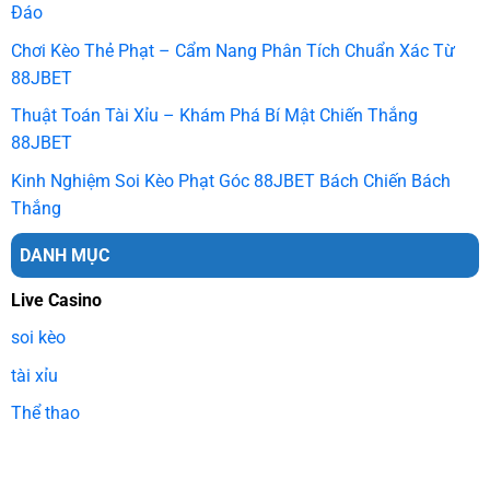
Đáo
Bước 1: Tìm kiếm đường dẫn truy cập chuẩn, uy tín để vào
Chơi Kèo Thẻ Phạt – Cẩm Nang Phân Tích Chuẩn Xác Từ
trang chủ an toàn. Việc này đảm bảo thông tin cá nhân
88JBET
được bảo vệ, tránh truy cập nhầm đường dẫn giả mạo gây
mất an toàn dữ liệu.
Thuật Toán Tài Xỉu – Khám Phá Bí Mật Chiến Thắng
88JBET
Bước 2: Điền thông tin yêu cầu vào biểu mẫu đăng ký hiện
ra trên màn hình. Sử dụng thông tin chính xác để quá trình
Kinh Nghiệm Soi Kèo Phạt Góc 88JBET Bách Chiến Bách
xác minh diễn ra nhanh chóng, mở ra cánh cửa tiến vào thế
Thắng
giới giải trí đầy lôi cuốn, hấp dẫn đang chờ đợi.
DANH MỤC
Bước 3: Chọn phương thức nạp tiền phù hợp, an toàn, thực
hiện chuyển tiền theo hướng dẫn chi tiết. Tài khoản sẽ
Live Casino
được cập nhật số dư tức thì, sẵn sàng tham gia đặt cược
soi kèo
vào trò chơi yêu thích tại sòng bạc trực tuyến ngay lập tức,
tài xỉu
không chậm trễ.
Thể thao
Bước 4: Di chuyển tới mục
live casino
yêu thích, chọn bàn
cược phù hợp với sở thích, mức vốn cá nhân. Quan sát bàn
cược, Dealer điều hành trước khi quyết định đặt cược, tận