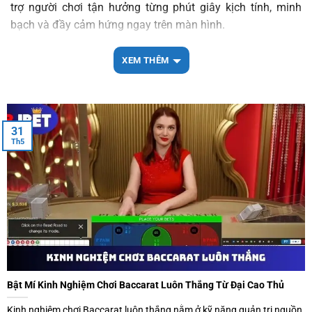
trợ người chơi tận hưởng từng phút giây kịch tính, minh
bạch và đầy cảm hứng ngay trên màn hình.
3 ưu điểm nổi bật khi tham gia live casino thực
XEM THÊM
tế
Trải nghiệm trực tuyến tạo nên làn sóng mới mẻ, thay đổi
hoàn toàn thói quen giải trí truyền thống. Công nghệ hiện
31
đại xóa nhòa khoảng cách không gian, mang sòng bạc
Th5
đẳng cấp về ngay màn hình thiết bị cá nhân.
Bật Mí Kinh Nghiệm Chơi Baccarat Luôn Thắng Từ Đại Cao Thủ
Kinh nghiệm chơi Baccarat luôn thắng nằm ở kỹ năng quản trị nguồn