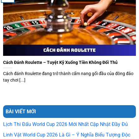
tuyến
Quy trình gia nhập thế giới giải trí đầy thú vị này khá đơn
giản, nhanh chóng. Chỉ cần vài bước thực hiện cơ bản, cơ
hội trải nghiệm không gian sòng bạc đẳng cấp ngay trong
tầm tay, sẵn sàng chinh phục mọi thử thách đầy thú vị
phía trước.
Cách Đánh Roulette – Tuyệt Kỹ Xuống Tiền Không Đối Thủ
Cách đánh Roulette đang trở thành cẩm nang gối đầu của đông đảo
tay chơi [...]
BÀI VIẾT MỚI
Lịch Thi Đấu World Cup 2026 Mới Nhất Cập Nhật Đầy Đủ
Cách tham gia live casino siêu đơn giản
Linh Vật World Cup 2026 Là Gì – Ý Nghĩa Biểu Tượng Độc