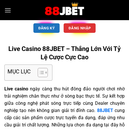
ĐĂNG KÝ
ĐĂNG NHẬP
Live Casino 88JBET – Thắng Lớn Với Tỷ
Lệ Cược Cực Cao
MỤC LỤC
Live casino
ngày càng thu hút đông đảo người chơi nhờ
trải nghiệm chân thực như ở sòng bạc thực tế. Sự kết hợp
giữa công nghệ phát sóng trực tiếp cùng Dealer chuyên
nghiệp tạo nên không gian giải trí đỉnh cao.
88JBET
cung
cấp các sản phẩm cược trực tuyến đa dạng, đáp ứng nhu
cầu giải trí chất lượng. Những lựa chọn đa dạng tại đây hỗ