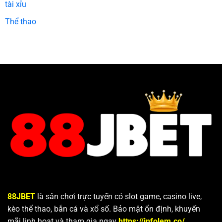
tài xỉu
Thể thao
88JBET
là sân chơi trực tuyến có slot game, casino live,
kèo thể thao, bắn cá và xổ số. Bảo mật ổn định, khuyến
mãi linh hoạt và tham gia ngay
https://infolem.co/