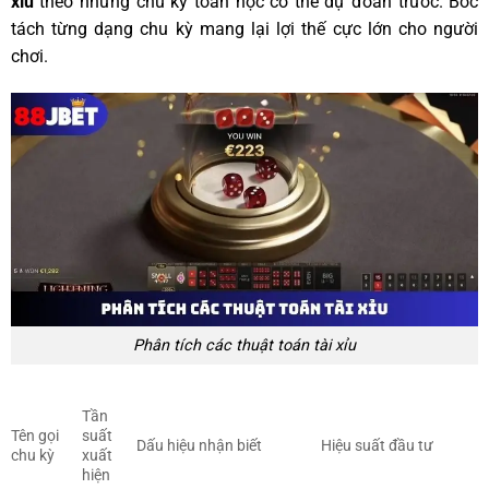
xỉu
theo những chu kỳ toán học có thể dự đoán trước. Bóc
tách từng dạng chu kỳ mang lại lợi thế cực lớn cho người
chơi.
Phân tích các thuật toán tài xỉu
Tần
Tên gọi
suất
Dấu hiệu nhận biết
Hiệu suất đầu tư
chu kỳ
xuất
hiện