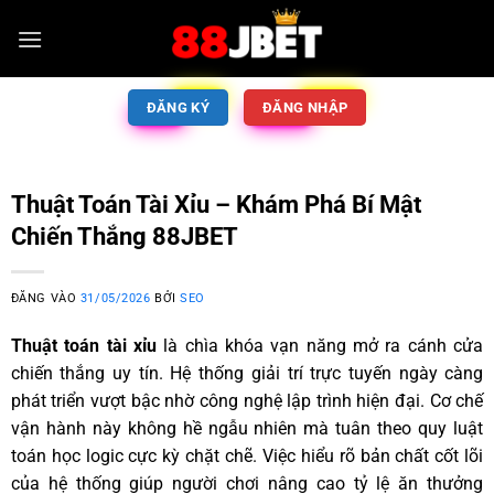
ĐĂNG KÝ
ĐĂNG NHẬP
Thuật Toán Tài Xỉu – Khám Phá Bí Mật
Chiến Thắng 88JBET
ĐĂNG VÀO
31/05/2026
BỞI
SEO
Thuật toán tài xỉu
là chìa khóa vạn năng mở ra cánh cửa
chiến thắng uy tín. Hệ thống giải trí trực tuyến ngày càng
phát triển vượt bậc nhờ công nghệ lập trình hiện đại. Cơ chế
vận hành này không hề ngẫu nhiên mà tuân theo quy luật
toán học logic cực kỳ chặt chẽ. Việc hiểu rõ bản chất cốt lõi
của hệ thống giúp người chơi nâng cao tỷ lệ ăn thưởng