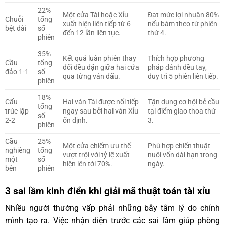
22%
Một cửa Tài hoặc Xỉu
Đạt mức lợi nhuận 80%
Chuỗi
tổng
xuất hiện liên tiếp từ 6
nếu bám theo từ phiên
bệt dài
số
đến 12 lần liên tục.
thứ 4.
phiên
35%
Kết quả luân phiên thay
Thích hợp phương
Cầu
tổng
đổi đều đặn giữa hai cửa
pháp đánh đều tay,
đảo 1-1
số
qua từng ván đấu.
duy trì 5 phiên liên tiếp.
phiên
18%
Cấu
Hai ván Tài được nối tiếp
Tận dụng cơ hội bẻ cầu
tổng
trúc lặp
ngay sau bởi hai ván Xỉu
tại điểm giao thoa thứ
số
2-2
ổn định.
3.
phiên
Cầu
25%
Một cửa chiếm ưu thế
Phù hợp chiến thuật
nghiêng
tổng
vượt trội với tỷ lệ xuất
nuôi vốn dài hạn trong
một
số
hiện lên tới 70%.
ngày.
bên
phiên
3 sai lầm kinh điển khi giải mã thuật toán tài xỉu
Nhiều người thường vấp phải những bẫy tâm lý do chính
mình tạo ra. Việc nhận diện trước các sai lầm giúp phòng