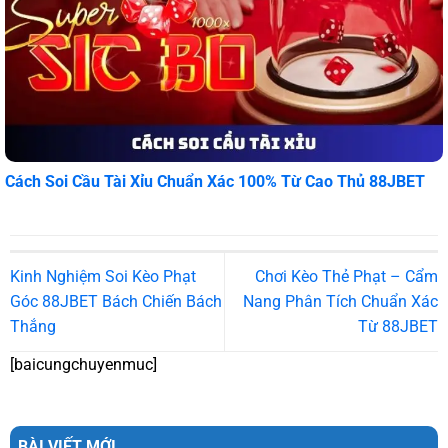
Cách Soi Cầu Tài Xỉu Chuẩn Xác 100% Từ Cao Thủ 88JBET
Kinh Nghiệm Soi Kèo Phạt
Chơi Kèo Thẻ Phạt – Cẩm
Góc 88JBET Bách Chiến Bách
Nang Phân Tích Chuẩn Xác
Thắng
Từ 88JBET
[baicungchuyenmuc]
BÀI VIẾT MỚI