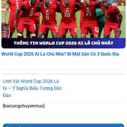
World Cup 2026 Ai Là Chủ Nhà? Bí Mật Sân Cỏ 3 Quốc Gia
Linh Vật World Cup 2026 Là
Gì – Ý Nghĩa Biểu Tượng Độc
Đáo
[baicungchuyenmuc]