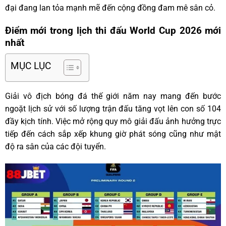
đại đang lan tỏa mạnh mẽ đến cộng đồng đam mê sân cỏ.
Điểm mới trong lịch thi đấu World Cup 2026 mới
nhất
MỤC LỤC
Giải vô địch bóng đá thế giới năm nay mang đến bước
ngoặt lịch sử với số lượng trận đấu tăng vọt lên con số 104
đầy kịch tính. Việc mở rộng quy mô giải đấu ảnh hưởng trực
tiếp đến cách sắp xếp khung giờ phát sóng cũng như mật
độ ra sân của các đội tuyển.