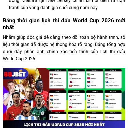
động MetLife tại New Jersey chính là nơi diễn ra trận
tranh cúp vàng danh giá cuối cùng năm nay.
Bảng thời gian lịch thi đấu World Cup 2026 mới
nhất
Nhằm giúp độc giả dễ dàng theo dõi toàn bộ hành trình, số
liệu thời gian đã được hệ thống hóa rõ ràng. Bảng tổng hợp
dưới đây phản ánh chính xác tiến trình của lịch thi đấu
World Cup 2026