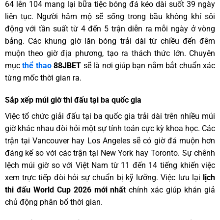
64 lên 104 mang lại bữa tiệc bóng đá kéo dài suốt 39 ngày
liên tục. Người hâm mộ sẽ sống trong bầu không khí sôi
động với tần suất từ 4 đến 5 trận diễn ra mỗi ngày ở vòng
bảng. Các khung giờ lăn bóng trải dài từ chiều đến đêm
muộn theo giờ địa phương, tạo ra thách thức lớn. Chuyên
mục
thể thao
88JBET
sẽ là nơi giúp bạn nắm bắt chuẩn xác
từng mốc thời gian ra.
Sắp xếp múi giờ thi đấu tại ba quốc gia
Việc tổ chức giải đấu tại ba quốc gia trải dài trên nhiều múi
giờ khác nhau đòi hỏi một sự tính toán cực kỳ khoa học. Các
trận tại Vancouver hay Los Angeles sẽ có giờ đá muộn hơn
đáng kể so với các trận tại New York hay Toronto. Sự chênh
lệch múi giờ so với Việt Nam từ 11 đến 14 tiếng khiến việc
xem trực tiếp đòi hỏi sự chuẩn bị kỹ lưỡng. Việc lưu lại
lịch
thi đấu World Cup 2026 mới nhấ
t chính xác giúp khán giả
chủ động phân bổ thời gian.