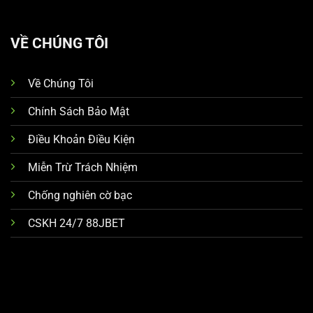
VỀ CHÚNG TÔI
Về Chúng Tôi
Chính Sách Bảo Mật
Điều Khoản Điều Kiện
Miễn Trừ Trách Nhiệm
Chống nghiên cờ bạc
CSKH 24/7 88JBET