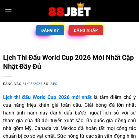
ĐĂNG KÝ
ĐĂNG NHẬP
Lịch Thi Đấu World Cup 2026 Mới Nhất Cập
Nhật Đầy Đủ
ĐĂNG VÀO
31/05/2026
BỞI
SEO
Lịch thi đấu World Cup 2026 mới nhất
là tâm điểm chú ý
của hàng triệu khán giả toàn cầu. Giải bóng đá lớn nhất
hành tinh năm nay đánh dấu bước ngoặt lịch sử với sự
tham gia của 48 đội tuyển xuất sắc. Ba quốc gia đồng chủ
nhà gồm Mỹ, Canada và Mexico đã hoàn tất mọi công tác
chuẩn bị cơ sở vật chất. Sức nóng từ các sân vận động hiện