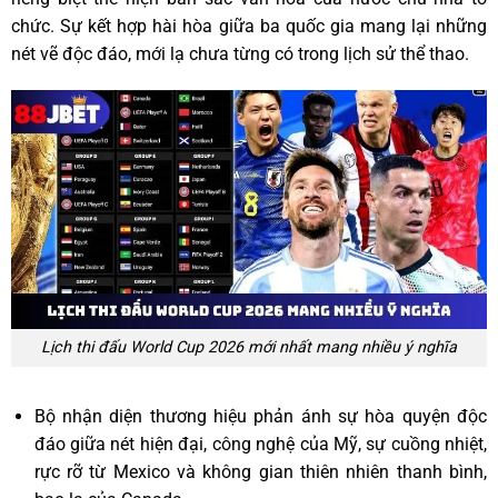
chức. Sự kết hợp hài hòa giữa ba quốc gia mang lại những
nét vẽ độc đáo, mới lạ chưa từng có trong lịch sử thể thao.
Lịch thi đấu World Cup 2026 mới nhất mang nhiều ý nghĩa
Bộ nhận diện thương hiệu phản ánh sự hòa quyện độc
đáo giữa nét hiện đại, công nghệ của Mỹ, sự cuồng nhiệt,
rực rỡ từ Mexico và không gian thiên nhiên thanh bình,