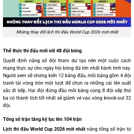
Những thay đổi lịch thi đấu World Cup 2026 mới nhất
Thể thức thi đấu mới với 48 đội bóng
Quyết định nâng số đội tham dự tạo nên một cuộc cách
mạng thực sự cho ngày hội bóng đá lớn nhất hành tinh này.
Người xem sẽ chứng kiến 12 bảng đấu, mỗi bảng gồm 4 đội
tranh tài vòng tròn một lượt để chọn ra những cái tên xuất
sắc đi tiếp. Hai đội đứng đầu mỗi bảng cùng 8 đội xếp thứ
ba có thành tích tốt nhất sẽ giành vé vào vòng knock-out 32
đội.
Tổng số trận tăng kỷ lục lên 104 trận
Lịch thi đấu World Cup 2026 mới nhất
nâng tổng số trận từ