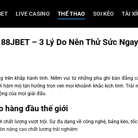
BET
LIVE CASINO
THỂ THAO
SOI KÈO
TÀI XỈ
 88JBET – 3 Lý Do Nên Thử Sức Nga
ộng trên khắp hành tinh. Niềm vui từ những pha ghi bàn đẳng 
i hâm mộ tận hưởng trọn vẹn mọi khoảnh khắc kịch tính. Trải n
ộng của mọi giải đấu.
o hàng đầu thế giới
ới chất lượng vượt trội. Sự đa dạng về công nghệ, bảng kèo, tố
uôn nâng cao chất lượng trải nghiệm: