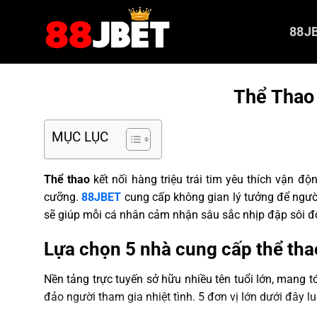
88J
Thể Thao
MỤC LỤC
Thể thao
kết nối hàng triệu trái tim yêu thích vận đ
cưỡng.
88JBET
cung cấp không gian lý tưởng để ngườ
sẽ giúp mỗi cá nhân cảm nhận sâu sắc nhịp đập sôi đ
Lựa chọn 5 nhà cung cấp thể tha
Nền tảng trực tuyến sở hữu nhiều tên tuổi lớn, mang t
đảo người tham gia nhiệt tình. 5 đơn vị lớn dưới đây l