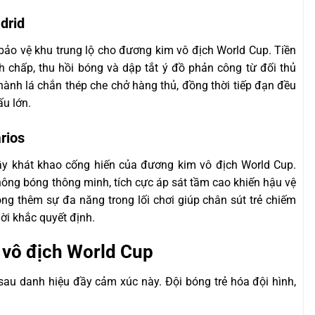
drid
ảo vệ khu trung lộ cho đương kim vô địch World Cup. Tiền
h chấp, thu hồi bóng và dập tắt ý đồ phản công từ đối thủ
thành lá chắn thép che chở hàng thủ, đồng thời tiếp đạn đều
u lớn.
rios
 đầy khát khao cống hiến của đương kim vô địch World Cup.
ông bóng thông minh, tích cực áp sát tầm cao khiến hậu vệ
g thêm sự đa năng trong lối chơi giúp chân sút trẻ chiếm
hời khắc quyết định.
 vô địch World Cup
sau danh hiệu đầy cảm xúc này. Đội bóng trẻ hóa đội hình,