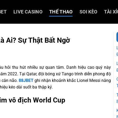
BET
LIVE CASINO
THỂ THAO
SOI KÈO
TÀI XỈ
à Ai? Sự Thật Bất Ngờ
âu hỏi thu hút nhiều sự quan tâm. Danh hiệu cao quý này
năm 2022. Tại Qatar, đội bóng xứ Tango trình diễn phong độ
ưu cân não.
88JBET
ghi nhận khoảnh khắc Lionel Messi nâng
iệu kéo dài suốt ba thập kỷ.
im vô địch World Cup