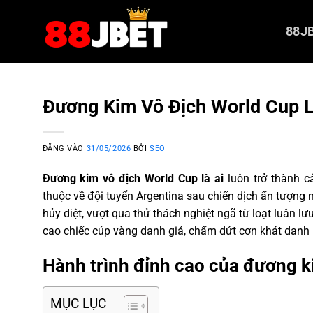
88J
Đương Kim Vô Địch World Cup L
ĐĂNG VÀO
31/05/2026
BỞI
SEO
Đương kim vô địch World Cup là ai
luôn trở thành c
thuộc về đội tuyển Argentina sau chiến dịch ấn tượng 
hủy diệt, vượt qua thử thách nghiệt ngã từ loạt luân l
cao chiếc cúp vàng danh giá, chấm dứt cơn khát danh h
Hành trình đỉnh cao của đương k
MỤC LỤC