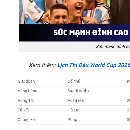
Sức mạnh đỉnh ca
Xem thêm:
Lịch Thi Đấu World Cup 202
Giai đoạn
Đối thủ
K
Vòng bảng
Saudi Arabia
1
Vòng 1/8
Australia
2
Tứ kết
Hà Lan
2
Chung kết
Pháp
3