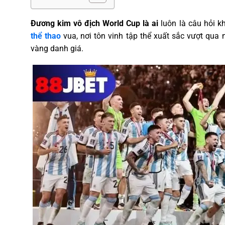
Đương kim vô địch World Cup là ai
luôn là câu hỏi k
thể thao
vua, nơi tôn vinh tập thể xuất sắc vượt qua
vàng danh giá.