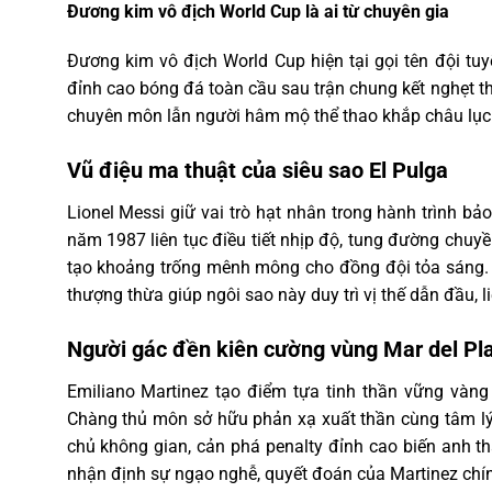
Đương kim vô địch World Cup là ai từ chuyên gia
Đương kim vô địch World Cup hiện tại gọi tên đội tuy
đỉnh cao bóng đá toàn cầu sau trận chung kết nghẹt th
chuyên môn lẫn người hâm mộ thể thao khắp châu lục
Vũ điệu ma thuật của siêu sao El Pulga
Lionel Messi giữ vai trò hạt nhân trong hành trình bả
năm 1987 liên tục điều tiết nhịp độ, tung đường chuyề
tạo khoảng trống mênh mông cho đồng đội tỏa sáng. 
thượng thừa giúp ngôi sao này duy trì vị thế dẫn đầu, li
Người gác đền kiên cường vùng Mar del Pl
Emiliano Martinez tạo điểm tựa tinh thần vững vàn
Chàng thủ môn sở hữu phản xạ xuất thần cùng tâm lý
chủ không gian, cản phá penalty đỉnh cao biến anh t
nhận định sự ngạo nghễ, quyết đoán của Martinez chín