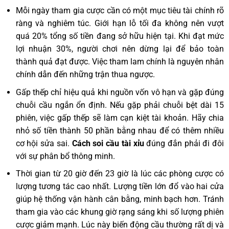
Mỗi ngày tham gia cược cần có một mục tiêu tài chính rõ
ràng và nghiêm túc. Giới hạn lỗ tối đa không nên vượt
quá 20% tổng số tiền đang sở hữu hiện tại. Khi đạt mức
lợi nhuận 30%, người chơi nên dừng lại để bảo toàn
thành quả đạt được. Việc tham lam chính là nguyên nhân
chính dẫn đến những trận thua ngược.
Gấp thếp chỉ hiệu quả khi nguồn vốn vô hạn và gặp đúng
chuỗi cầu ngắn ổn định. Nếu gặp phải chuỗi bệt dài 15
phiên, việc gấp thếp sẽ làm cạn kiệt tài khoản. Hãy chia
nhỏ số tiền thành 50 phần bằng nhau để có thêm nhiều
cơ hội sửa sai.
Cách soi cầu tài xỉu
đúng đắn phải đi đôi
với sự phân bổ thông minh.
Thời gian từ 20 giờ đến 23 giờ là lúc các phòng cược có
lượng tương tác cao nhất. Lượng tiền lớn đổ vào hai cửa
giúp hệ thống vận hành cân bằng, minh bạch hơn. Tránh
tham gia vào các khung giờ rạng sáng khi số lượng phiên
cược giảm mạnh. Lúc này biến động cầu thường rất dị và