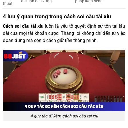
dài hạn bền vững.
pháp luận riêng.
thuật
4 lưu ý quan trọng trong cách soi cầu tài xỉu
Cách soi cầu tài xỉu
luôn là yếu tố quyết định sự tồn tại lâu
dài của mọi tài khoản cược. Thắng lợi không chỉ đến từ việc
đoán đúng mà còn ở cách giữ tiền thông minh.
4 quy tắc đi kèm cách soi cầu tài xỉu