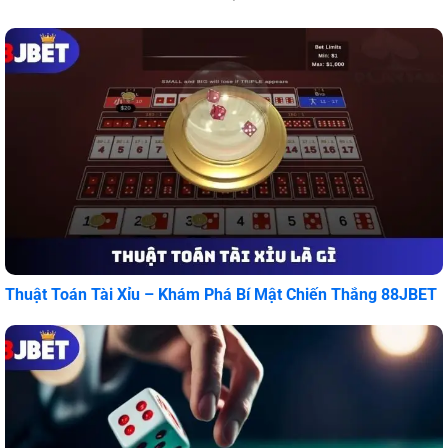
Thuật Toán Tài Xỉu – Khám Phá Bí Mật Chiến Thắng 88JBET