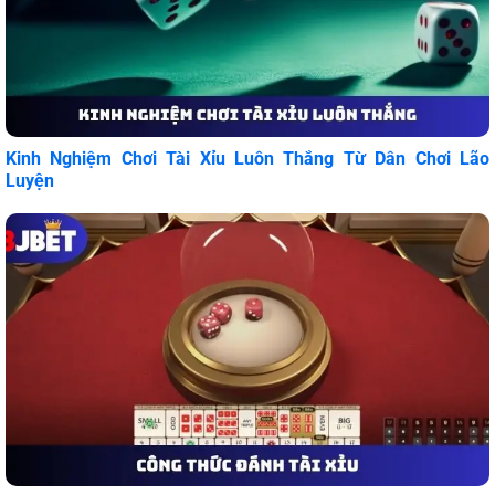
Kinh Nghiệm Chơi Tài Xỉu Luôn Thắng Từ Dân Chơi Lão
Luyện