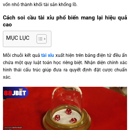
vốn nhỏ thành khối tài sản khổng lồ.
Cách soi cầu tài xỉu phổ biến mang lại hiệu quả
cao
MỤC LỤC
Mỗi chuỗi kết quả
tài xỉu
xuất hiện trên bảng điện tử đều ẩn
chứa một quy luật toán học riêng biệt. Nhận diện chính xác
hình thái cấu trúc giúp đưa ra quyết định đặt cược chuẩn
xác.