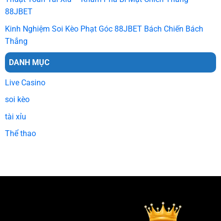
88JBET
Kinh Nghiệm Soi Kèo Phạt Góc 88JBET Bách Chiến Bách
Thắng
DANH MỤC
Live Casino
soi kèo
tài xỉu
Thể thao