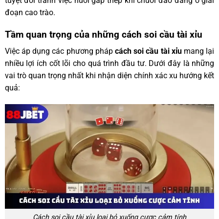
tuyệt đối tránh việc nuôi gấp thếp khi chuỗi đảo đang ở giai
đoạn cao trào.
Tầm quan trọng của những cách soi cầu tài xỉu
Việc áp dụng các phương pháp
cách soi cầu tài xỉu
mang lại
nhiều lợi ích cốt lõi cho quá trình đầu tư. Dưới đây là những
vai trò quan trọng nhất khi nhận diện chính xác xu hướng kết
quả:
Cách soi cầu tài xỉu loại bỏ xuống cược cảm tính