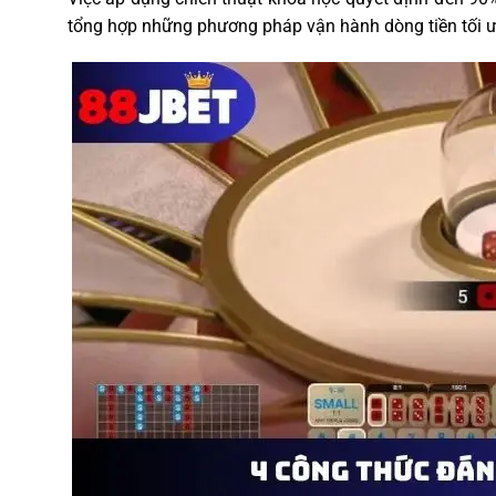
tổng hợp những phương pháp vận hành dòng tiền tối ưu