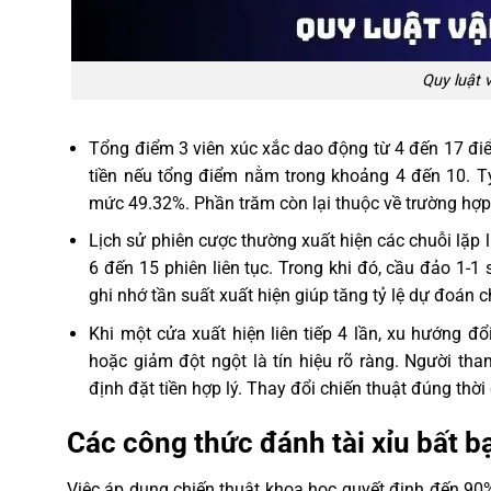
Quy luật 
Tổng điểm 3 viên xúc xắc dao động từ 4 đến 17 điể
tiền nếu tổng điểm nằm trong khoảng 4 đến 10. Tỷ
mức 49.32%. Phần trăm còn lại thuộc về trường hợp
Lịch sử phiên cược thường xuất hiện các chuỗi lặp li
6 đến 15 phiên liên tục. Trong khi đó, cầu đảo 1-1
ghi nhớ tần suất xuất hiện giúp tăng tỷ lệ dự đoán 
Khi một cửa xuất hiện liên tiếp 4 lần, xu hướng đ
hoặc giảm đột ngột là tín hiệu rõ ràng. Người tha
định đặt tiền hợp lý. Thay đổi chiến thuật đúng thời
Các công thức đánh tài xỉu bất b
Việc áp dụng chiến thuật khoa học quyết định đến 90% 