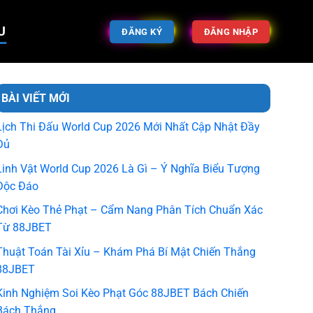
U
ĐĂNG KÝ
ĐĂNG NHẬP
BÀI VIẾT MỚI
Lịch Thi Đấu World Cup 2026 Mới Nhất Cập Nhật Đầy
Đủ
Linh Vật World Cup 2026 Là Gì – Ý Nghĩa Biểu Tượng
Độc Đáo
Chơi Kèo Thẻ Phạt – Cẩm Nang Phân Tích Chuẩn Xác
Từ 88JBET
Thuật Toán Tài Xỉu – Khám Phá Bí Mật Chiến Thắng
88JBET
Kinh Nghiệm Soi Kèo Phạt Góc 88JBET Bách Chiến
Bách Thắng