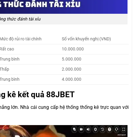
ng thức đánh tài xỉu
Mức độ rủi ro tài chính
Số vốn khuyến nghị (VND)
Rất cao
10.000.000
Trung bình
5.000.000
Thấp
2.000.000
Trung bình
4.000.000
ng kê kết quả 88JBET
hắng lớn. Nhà cái cung cấp hệ thống thống kê trực quan với