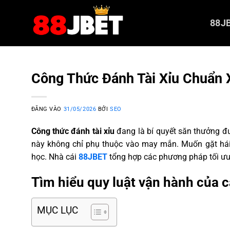
88J
Công Thức Đánh Tài Xỉu Chuẩn
ĐĂNG VÀO
31/05/2026
BỞI
SEO
Công thức đánh tài xỉu
đang là bí quyết săn thưởng đượ
này không chỉ phụ thuộc vào may mắn. Muốn gặt hái 
học. Nhà cái
88JBET
tổng hợp các phương pháp tối ưu
Tìm hiểu quy luật vận hành của c
MỤC LỤC