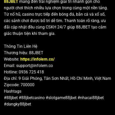
88JBET
mang đến trải nghiệm giải trí nhanh gọn cho
người chơi thích nhiều lựa chọn trong cùng một nền tảng.
Từ nổ hũ, casino trực tiếp đến bóng đá, bắn cá và xổ số,
các sảnh chơi được bố trí dễ tìm. Thanh toán rõ ràng, ưu
đãi cập nhật đều cùng CSKH 24/7 giúp 88JBET tạo cảm
giác thuận tiện khi tham gia.
Thông Tin Liên Hệ
Thương hiệu: 88JBET
Website:
https://infolem.co/
Email:
support@infolem.co
Hotline: 0936 725 418
Địa chỉ: 9 Giải Phóng, Tân Sơn Nhất, Hồ Chí Minh, Việt Nam
Zipcode: 700000
Hashtags
#88jbet #88jbetcasino #slotgame88jbet #nhacai88jbet
#dangky88jbet