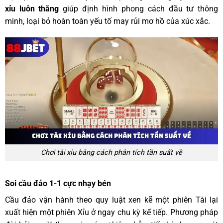
xỉu luôn thắng
giúp định hình phong cách đầu tư thông
minh, loại bỏ hoàn toàn yếu tố may rủi mơ hồ của xúc xắc.
Chơi tài xỉu bằng cách phân tích tần suất về
Soi cầu đảo 1-1 cực nhạy bén
Cầu đảo vận hành theo quy luật xen kẽ một phiên Tài lại
xuất hiện một phiên Xỉu ở ngay chu kỳ kế tiếp. Phương pháp