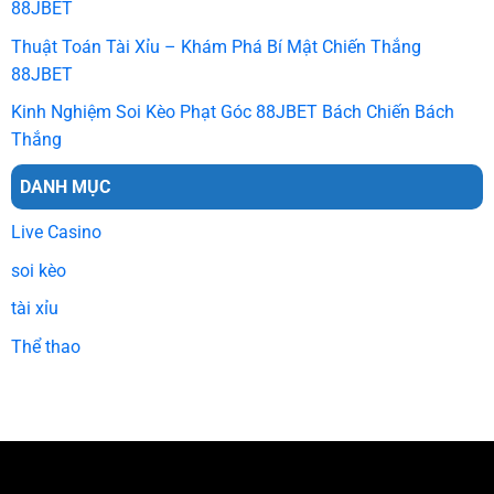
88JBET
Thuật Toán Tài Xỉu – Khám Phá Bí Mật Chiến Thắng
88JBET
Kinh Nghiệm Soi Kèo Phạt Góc 88JBET Bách Chiến Bách
Thắng
DANH MỤC
Live Casino
soi kèo
tài xỉu
Thể thao