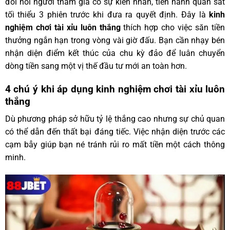
đòi hỏi người tham gia có sự kiên nhẫn, tiến hành quan sát
tối thiểu 3 phiên trước khi đưa ra quyết định. Đây là
kinh
nghiệm chơi tài xỉu luôn thắng
thích hợp cho việc săn tiền
thưởng ngắn hạn trong vòng vài giờ đấu. Bạn cần nhạy bén
nhận diện điểm kết thúc của chu kỳ đảo để luân chuyển
dòng tiền sang một vị thế đầu tư mới an toàn hơn.
4 chú ý khi áp dụng kinh nghiệm chơi tài xỉu luôn
thắng
Dù phương pháp sở hữu tỷ lệ thắng cao nhưng sự chủ quan
có thể dẫn đến thất bại đáng tiếc. Việc nhận diện trước các
cạm bẫy giúp bạn né tránh rủi ro mất tiền một cách thông
minh.