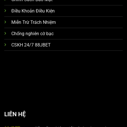
Điều Khoản Điều Kiện
Miễn Trừ Trách Nhiệm
Chống nghiên cờ bạc
CSKH 24/7 88JBET
LIÊN HỆ